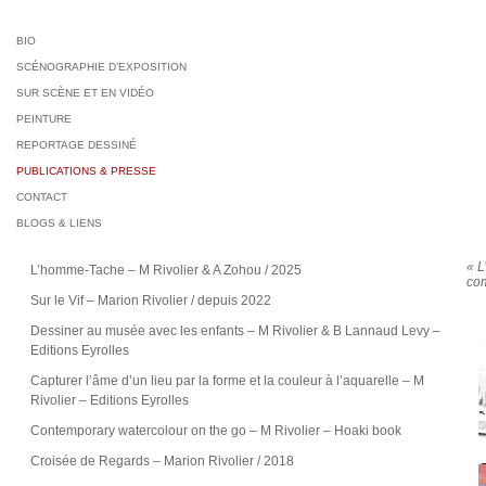
BIO
SCÉNOGRAPHIE D’EXPOSITION
SUR SCÈNE ET EN VIDÉO
PEINTURE
REPORTAGE DESSINÉ
PUBLICATIONS & PRESSE
CONTACT
BLOGS & LIENS
« L
L’homme-Tache – M Rivolier & A Zohou / 2025
co
Sur le Vif – Marion Rivolier / depuis 2022
Dessiner au musée avec les enfants – M Rivolier & B Lannaud Levy –
Editions Eyrolles
Capturer l’âme d’un lieu par la forme et la couleur à l’aquarelle – M
Rivolier – Editions Eyrolles
Contemporary watercolour on the go – M Rivolier – Hoaki book
Croisée de Regards – Marion Rivolier / 2018