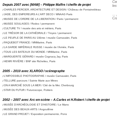
Cet
Depuis 2007 avec [MAW] – Philippe Maffre / cheffe de projet
les
CHARLES PERCIER, ARCHITECTURE ET DESIGN / Château de Fontainebleau
… 
JADE, DES EMPEREURS A L’ART DECO / MNAAG Paris
Cr
MUSEE DE L’ORDRE DE LA LIBERATION / Paris / permanent
MUSEE SOULAGES / Rodez / permanent
CULTURE TV / musée des arts et métiers, Paris
LE TRÉSOR DE LA CATHÉDRALE / Troyes / permanent
LE PEUPLE DE PARIS AU 19ème / musée Carnavalet, Paris
PAQUEBOT FRANCE / MNMarine, Paris
LA GARDE IMPÉRIALE RUSSE / musée de l’Armée, Paris
TOUS LES BATEAUX DU MONDE / MNMarine, Paris
MARGUERITE GÉRARD / musée Cognacq Jay, Paris
HENRI RIVIÈRE / BNF site Richelieu, Paris
2005 – 2010 avec XLARGO / scénographe
L’IMPOSSIBLE PHOTOGRAPHIE / musée Carnavalet, Paris
TELLURE parcours / Sainte Marie aux Mines
ON A MARCHÉ SOUS LA MER / Cité de la Mer, Cherbourg
STAR DU FUTUR / Futuroscope, Poitiers
2002 – 2007 avec Arc-en-scène – A.Carles et H.Robert / cheffe de projet
MUSÉE D’ARCHÉOLOGIE ET D’HISTOIRE / Le Mans
MUSÉE DES BEAUX-ARTS / Angoulême
LE GRAND PROJET / Exposition permanente, Pons