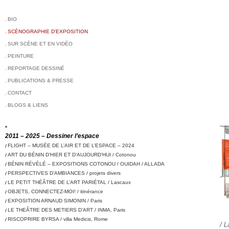
BIO
SCÉNOGRAPHIE D’EXPOSITION
SUR SCÈNE ET EN VIDÉO
PEINTURE
REPORTAGE DESSINÉ
PUBLICATIONS & PRESSE
CONTACT
BLOGS & LIENS
2011 – 2025 – Dessiner l’espace
FLIGHT – MUSÉE DE L’AIR ET DE L’ESPACE – 2024
ART DU BÉNIN D’HIER ET D’AUJOURD’HUI / Cotonou
BÉNIN RÉVÉLÉ – EXPOSITIONS COTONOU / OUIDAH / ALLADA
PERSPECTIVES D’AMBIANCES / projets divers
LE PETIT THÉÂTRE DE L’ART PARIÉTAL / Lascaux
OBJETS, CONNECTEZ-MOI! / itinérance
EXPOSITION ARNAUD SIMONIN / Paris
LE THEÂTRE DES METIERS D’ART / INMA, Paris
RISCOPRIRE BYRSA / villa Medicis, Rome
/ L