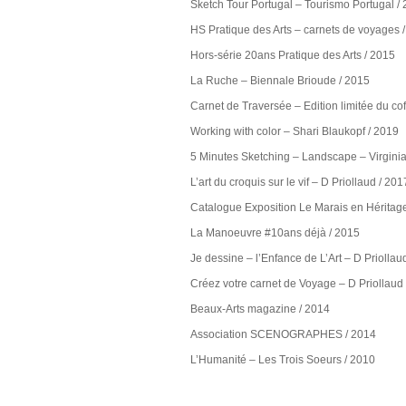
Sketch Tour Portugal – Tourismo Portugal /
HS Pratique des Arts – carnets de voyages 
Hors-série 20ans Pratique des Arts / 2015
La Ruche – Biennale Brioude / 2015
Carnet de Traversée – Edition limitée du cof
Working with color – Shari Blaukopf / 2019
5 Minutes Sketching – Landscape – Virginia
L’art du croquis sur le vif – D Priollaud / 201
Catalogue Exposition Le Marais en Héritag
La Manoeuvre #10ans déjà / 2015
Je dessine – l’Enfance de L’Art – D Priollau
Créez votre carnet de Voyage – D Priollaud
Beaux-Arts magazine / 2014
Association SCENOGRAPHES / 2014
L’Humanité – Les Trois Soeurs / 2010