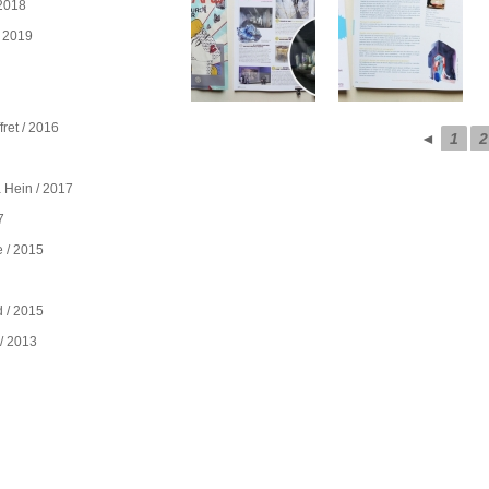
 2018
/ 2019
fret / 2016
◄
1
2
 Hein / 2017
7
e / 2015
d / 2015
 / 2013