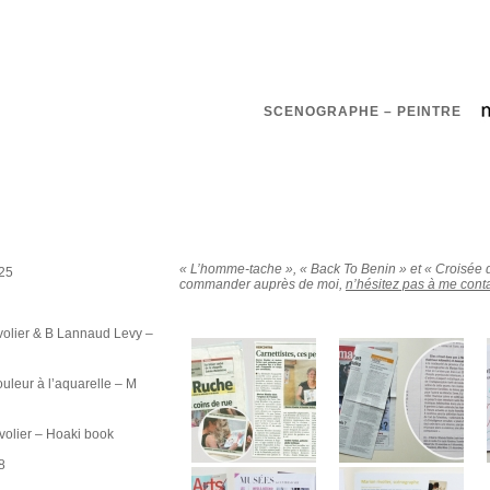
SCENOGRAPHE – PEINTRE
« L’homme-tache », « Back To Benin » et « Croisée d
025
commander auprès de moi,
n’hésitez pas à me cont
volier & B Lannaud Levy –
ouleur à l’aquarelle – M
volier – Hoaki book
8