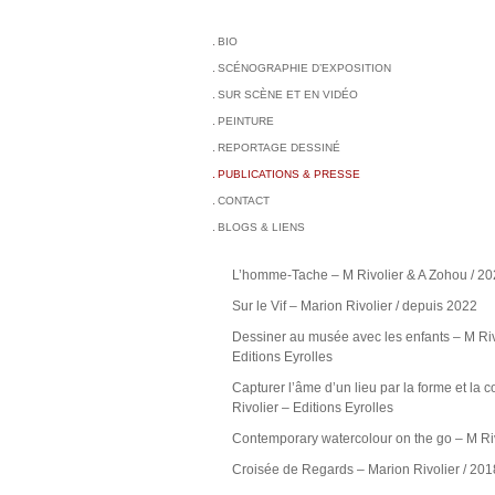
BIO
SCÉNOGRAPHIE D’EXPOSITION
SUR SCÈNE ET EN VIDÉO
PEINTURE
REPORTAGE DESSINÉ
PUBLICATIONS & PRESSE
CONTACT
BLOGS & LIENS
L’homme-Tache – M Rivolier & A Zohou / 2
Sur le Vif – Marion Rivolier / depuis 2022
Dessiner au musée avec les enfants – M Ri
Editions Eyrolles
Capturer l’âme d’un lieu par la forme et la c
Rivolier – Editions Eyrolles
Contemporary watercolour on the go – M Ri
Croisée de Regards – Marion Rivolier / 201