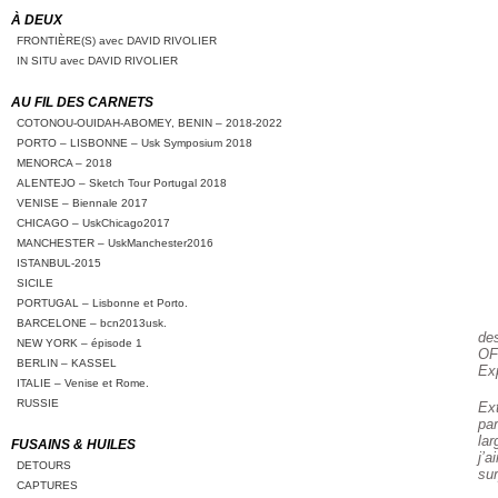
À DEUX
FRONTIÈRE(S) avec DAVID RIVOLIER
IN SITU avec DAVID RIVOLIER
AU FIL DES CARNETS
COTONOU-OUIDAH-ABOMEY, BENIN – 2018-2022
PORTO – LISBONNE – Usk Symposium 2018
MENORCA – 2018
ALENTEJO – Sketch Tour Portugal 2018
VENISE – Biennale 2017
CHICAGO – UskChicago2017
MANCHESTER – UskManchester2016
ISTANBUL-2015
SICILE
PORTUGAL – Lisbonne et Porto.
BARCELONE – bcn2013usk.
des
NEW YORK – épisode 1
OF
BERLIN – KASSEL
Exp
ITALIE – Venise et Rome.
RUSSIE
Ext
par
lar
FUSAINS & HUILES
j’a
DETOURS
sur
CAPTURES