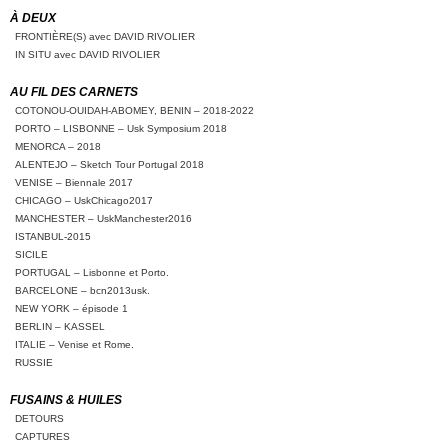
À DEUX
FRONTIÈRE(S) avec DAVID RIVOLIER
IN SITU avec DAVID RIVOLIER
AU FIL DES CARNETS
COTONOU-OUIDAH-ABOMEY, BENIN – 2018-2022
PORTO – LISBONNE – Usk Symposium 2018
MENORCA – 2018
ALENTEJO – Sketch Tour Portugal 2018
VENISE – Biennale 2017
CHICAGO – UskChicago2017
MANCHESTER – UskManchester2016
ISTANBUL-2015
SICILE
PORTUGAL – Lisbonne et Porto.
BARCELONE – bcn2013usk.
NEW YORK – épisode 1
BERLIN – KASSEL
ITALIE – Venise et Rome.
RUSSIE
FUSAINS & HUILES
DETOURS
CAPTURES