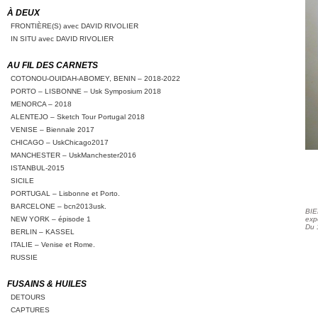
À DEUX
FRONTIÈRE(S) avec DAVID RIVOLIER
IN SITU avec DAVID RIVOLIER
AU FIL DES CARNETS
COTONOU-OUIDAH-ABOMEY, BENIN – 2018-2022
PORTO – LISBONNE – Usk Symposium 2018
MENORCA – 2018
ALENTEJO – Sketch Tour Portugal 2018
VENISE – Biennale 2017
CHICAGO – UskChicago2017
MANCHESTER – UskManchester2016
ISTANBUL-2015
SICILE
PORTUGAL – Lisbonne et Porto.
BARCELONE – bcn2013usk.
BIE
NEW YORK – épisode 1
expo
Du 
BERLIN – KASSEL
ITALIE – Venise et Rome.
RUSSIE
FUSAINS & HUILES
DETOURS
CAPTURES