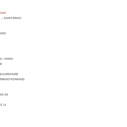
NOVO
 – SAINT-BRIAC
ARIS
6 / PARIS
DE
BEAUREPAIRE
LERMONT-FERRAND
IS 09
S 11