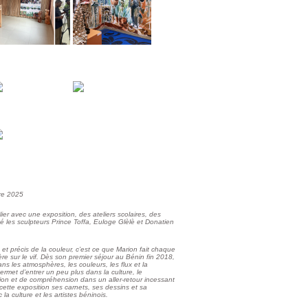
bre 2025
r avec une exposition, des ateliers scolaires, des
ité les sculpteurs Prince Toffa, Euloge Glèlè et Donatien
 et précis de la couleur, c’est ce que Marion fait chaque
mière sur le vif. Dès son premier séjour au Bénin fin 2018,
s les atmosphères, les couleurs, les flux et la
ermet d’entrer un peu plus dans la culture, le
tion et de compréhension dans un aller-retour incessant
cette exposition ses carnets, ses dessins et sa
 la culture et les artistes béninois.