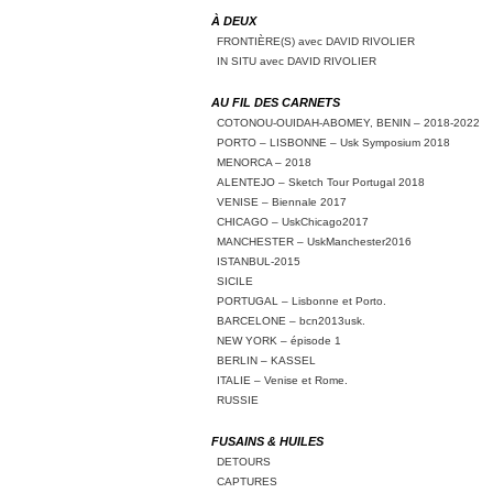
À DEUX
FRONTIÈRE(S) avec DAVID RIVOLIER
IN SITU avec DAVID RIVOLIER
AU FIL DES CARNETS
COTONOU-OUIDAH-ABOMEY, BENIN – 2018-2022
PORTO – LISBONNE – Usk Symposium 2018
MENORCA – 2018
ALENTEJO – Sketch Tour Portugal 2018
VENISE – Biennale 2017
CHICAGO – UskChicago2017
MANCHESTER – UskManchester2016
ISTANBUL-2015
SICILE
PORTUGAL – Lisbonne et Porto.
BARCELONE – bcn2013usk.
NEW YORK – épisode 1
BERLIN – KASSEL
ITALIE – Venise et Rome.
RUSSIE
FUSAINS & HUILES
DETOURS
CAPTURES