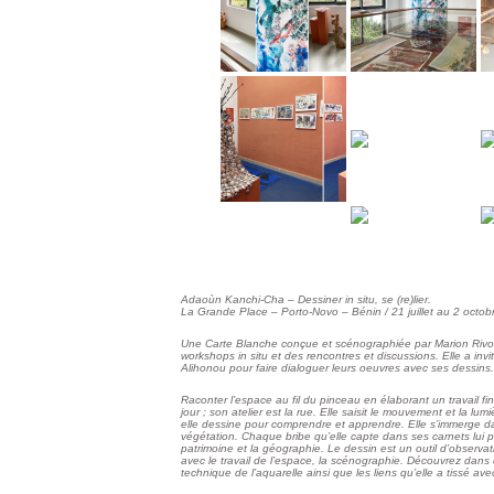
Adaoùn Kanchi-Cha – Dessiner in situ, se (re)lier.
La Grande Place – Porto-Novo – Bénin / 21 juillet au 2 octo
Une Carte Blanche conçue et scénographiée par Marion Rivolie
workshops in situ et des rencontres et discussions. Elle a inv
Alihonou pour faire dialoguer leurs oeuvres avec ses dessins.
Raconter l’espace au fil du pinceau en élaborant un travail fin
jour ; son atelier est la rue. Elle saisit le mouvement et la lu
elle dessine pour comprendre et apprendre. Elle s’immerge dan
végétation. Chaque bribe qu’elle capte dans ses carnets lui p
patrimoine et la géographie. Le dessin est un outil d’observa
avec le travail de l’espace, la scénographie. Découvrez dans 
technique de l’aquarelle ainsi que les liens qu’elle a tissé avec