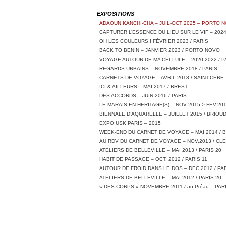
EXPOSITIONS
ADAOUN KANCHI-CHA – JUIL-OCT 2025 – PORTO 
CAPTURER L’ESSENCE DU LIEU SUR LE VIF – 2024
OH LES COULEURS ! FÉVRIER 2023 / PARIS
BACK TO BENIN – JANVIER 2023 / PORTO NOVO
VOYAGE AUTOUR DE MA CELLULE – 2020-2022 / P
REGARDS URBAINS – NOVEMBRE 2018 / PARIS
CARNETS DE VOYAGE – AVRIL 2018 / SAINT-CERE
ICI & AILLEURS – MAI 2017 / BREST
DES ACCORDS – JUIN 2016 / PARIS
LE MARAIS EN HERITAGE(S) – NOV 2015 > FEV.201
BIENNALE D’AQUARELLE – JUILLET 2015 / BRIOU
EXPO USK PARIS – 2015
WEEK-END DU CARNET DE VOYAGE – MAI 2014 / 
AU RDV DU CARNET DE VOYAGE – NOV.2013 / C
ATELIERS DE BELLEVILLE – MAI 2013 / PARIS 20
HABIT DE PASSAGE – OCT. 2012 / PARIS 11
AUTOUR DE FROID DANS LE DOS – DEC.2012 / PAR
ATELIERS DE BELLEVILLE – MAI 2012 / PARIS 20
« DES CORPS » NOVEMBRE 2011 / au Préau – PARI