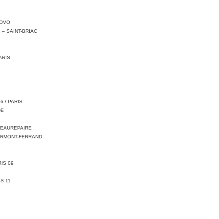
NOVO
 – SAINT-BRIAC
ARIS
6 / PARIS
DE
BEAUREPAIRE
LERMONT-FERRAND
IS 09
S 11