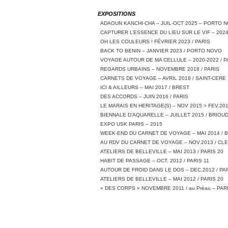
EXPOSITIONS
ADAOUN KANCHI-CHA – JUIL-OCT 2025 – PORTO 
CAPTURER L’ESSENCE DU LIEU SUR LE VIF – 2024
OH LES COULEURS ! FÉVRIER 2023 / PARIS
BACK TO BENIN – JANVIER 2023 / PORTO NOVO
VOYAGE AUTOUR DE MA CELLULE – 2020-2022 / P
REGARDS URBAINS – NOVEMBRE 2018 / PARIS
CARNETS DE VOYAGE – AVRIL 2018 / SAINT-CERE
ICI & AILLEURS – MAI 2017 / BREST
DES ACCORDS – JUIN 2016 / PARIS
LE MARAIS EN HERITAGE(S) – NOV 2015 > FEV.201
BIENNALE D’AQUARELLE – JUILLET 2015 / BRIOU
EXPO USK PARIS – 2015
WEEK-END DU CARNET DE VOYAGE – MAI 2014 / 
AU RDV DU CARNET DE VOYAGE – NOV.2013 / C
ATELIERS DE BELLEVILLE – MAI 2013 / PARIS 20
HABIT DE PASSAGE – OCT. 2012 / PARIS 11
AUTOUR DE FROID DANS LE DOS – DEC.2012 / PAR
ATELIERS DE BELLEVILLE – MAI 2012 / PARIS 20
« DES CORPS » NOVEMBRE 2011 / au Préau – PARI