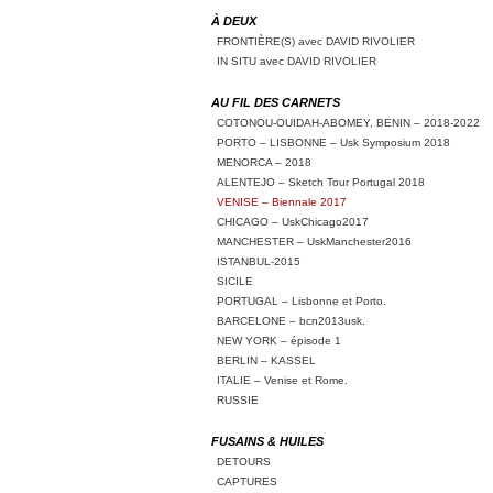
À DEUX
FRONTIÈRE(S) avec DAVID RIVOLIER
IN SITU avec DAVID RIVOLIER
AU FIL DES CARNETS
COTONOU-OUIDAH-ABOMEY, BENIN – 2018-2022
PORTO – LISBONNE – Usk Symposium 2018
MENORCA – 2018
ALENTEJO – Sketch Tour Portugal 2018
VENISE – Biennale 2017
CHICAGO – UskChicago2017
MANCHESTER – UskManchester2016
ISTANBUL-2015
SICILE
PORTUGAL – Lisbonne et Porto.
BARCELONE – bcn2013usk.
NEW YORK – épisode 1
BERLIN – KASSEL
ITALIE – Venise et Rome.
RUSSIE
FUSAINS & HUILES
DETOURS
CAPTURES