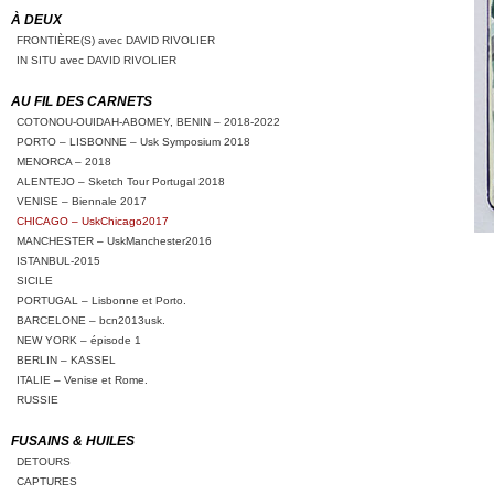
À DEUX
FRONTIÈRE(S) avec DAVID RIVOLIER
IN SITU avec DAVID RIVOLIER
AU FIL DES CARNETS
COTONOU-OUIDAH-ABOMEY, BENIN – 2018-2022
PORTO – LISBONNE – Usk Symposium 2018
MENORCA – 2018
ALENTEJO – Sketch Tour Portugal 2018
VENISE – Biennale 2017
CHICAGO – UskChicago2017
MANCHESTER – UskManchester2016
ISTANBUL-2015
SICILE
PORTUGAL – Lisbonne et Porto.
BARCELONE – bcn2013usk.
NEW YORK – épisode 1
BERLIN – KASSEL
ITALIE – Venise et Rome.
RUSSIE
FUSAINS & HUILES
DETOURS
CAPTURES