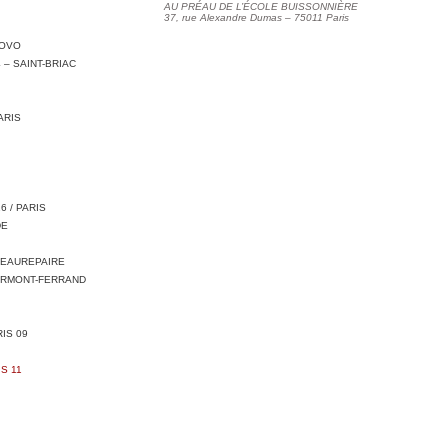
AU PRÉAU DE L’ÉCOLE BUISSONNIÈRE
37, rue Alexandre Dumas – 75011 Paris
NOVO
 – SAINT-BRIAC
ARIS
6 / PARIS
DE
BEAUREPAIRE
LERMONT-FERRAND
IS 09
S 11