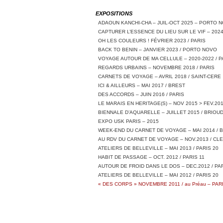
EXPOSITIONS
ADAOUN KANCHI-CHA – JUIL-OCT 2025 – PORTO 
CAPTURER L’ESSENCE DU LIEU SUR LE VIF – 2024
OH LES COULEURS ! FÉVRIER 2023 / PARIS
BACK TO BENIN – JANVIER 2023 / PORTO NOVO
VOYAGE AUTOUR DE MA CELLULE – 2020-2022 / P
REGARDS URBAINS – NOVEMBRE 2018 / PARIS
CARNETS DE VOYAGE – AVRIL 2018 / SAINT-CERE
ICI & AILLEURS – MAI 2017 / BREST
DES ACCORDS – JUIN 2016 / PARIS
LE MARAIS EN HERITAGE(S) – NOV 2015 > FEV.201
BIENNALE D’AQUARELLE – JUILLET 2015 / BRIOU
EXPO USK PARIS – 2015
WEEK-END DU CARNET DE VOYAGE – MAI 2014 / 
AU RDV DU CARNET DE VOYAGE – NOV.2013 / C
ATELIERS DE BELLEVILLE – MAI 2013 / PARIS 20
HABIT DE PASSAGE – OCT. 2012 / PARIS 11
AUTOUR DE FROID DANS LE DOS – DEC.2012 / PAR
ATELIERS DE BELLEVILLE – MAI 2012 / PARIS 20
« DES CORPS » NOVEMBRE 2011 / au Préau – PARI